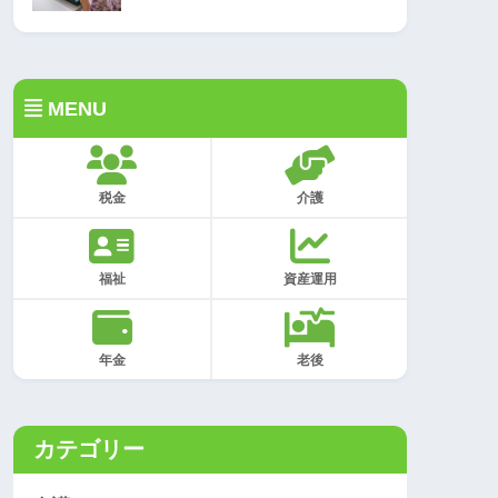
MENU
税金
介護
福祉
資産運用
年金
老後
カテゴリー