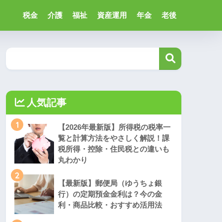
税金
介護
福祉
資産運用
年金
老後
人気記事
1
【2026年最新版】所得税の税率一
覧と計算方法をやさしく解説！課
税所得・控除・住民税との違いも
丸わかり
2
【最新版】郵便局（ゆうちょ銀
行）の定期預金金利は？今の金
利・商品比較・おすすめ活用法