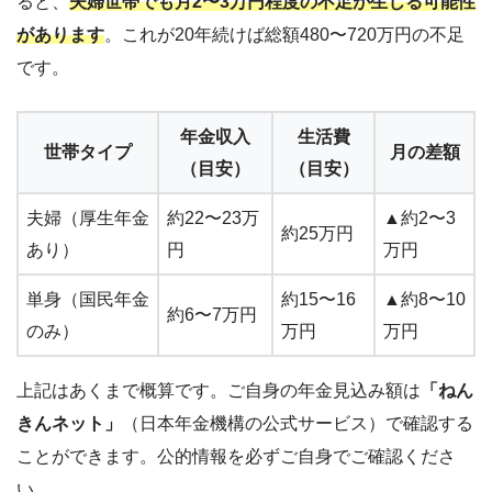
ると、
夫婦世帯でも月2〜3万円程度の不足が生じる可能性
があります
。これが20年続けば総額480〜720万円の不足
です。
年金収入
生活費
世帯タイプ
月の差額
（目安）
（目安）
夫婦（厚生年金
約22〜23万
▲約2〜3
約25万円
あり）
円
万円
単身（国民年金
約15〜16
▲約8〜10
約6〜7万円
のみ）
万円
万円
上記はあくまで概算です。ご自身の年金見込み額は
「ねん
きんネット」
（日本年金機構の公式サービス）で確認する
ことができます。公的情報を必ずご自身でご確認くださ
い。