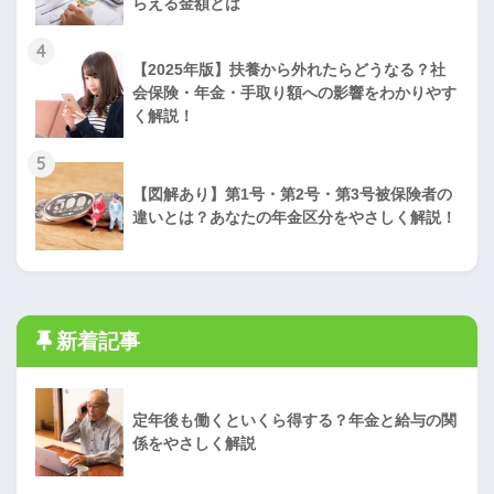
らえる金額とは
4
【2025年版】扶養から外れたらどうなる？社
会保険・年金・手取り額への影響をわかりやす
く解説！
5
【図解あり】第1号・第2号・第3号被保険者の
違いとは？あなたの年金区分をやさしく解説！
新着記事
定年後も働くといくら得する？年金と給与の関
係をやさしく解説