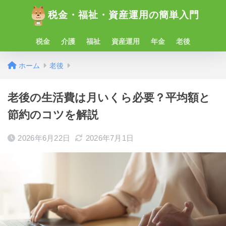
税金・福祉・資産運用の簡単入門
税金
介護
福祉
資産運用
年金
老後
ホーム
老後
老後の生活費は月いくら必要？平均額と
節約のコツを解説
2026年6月22日
2026年7月1日