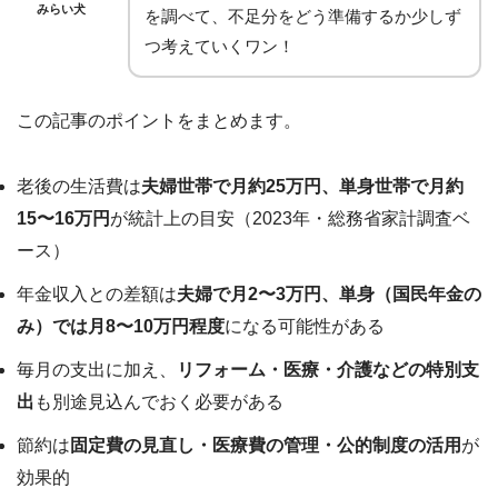
みらい犬
を調べて、不足分をどう準備するか少しず
つ考えていくワン！
この記事のポイントをまとめます。
老後の生活費は
夫婦世帯で月約25万円、単身世帯で月約
15〜16万円
が統計上の目安（2023年・総務省家計調査ベ
ース）
年金収入との差額は
夫婦で月2〜3万円、単身（国民年金の
み）では月8〜10万円程度
になる可能性がある
毎月の支出に加え、
リフォーム・医療・介護などの特別支
出
も別途見込んでおく必要がある
節約は
固定費の見直し・医療費の管理・公的制度の活用
が
効果的