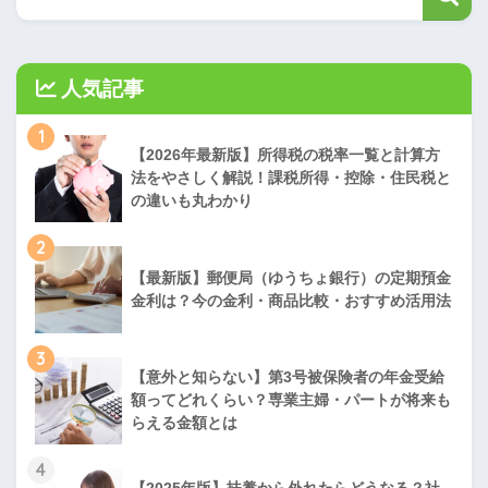
人気記事
1
【2026年最新版】所得税の税率一覧と計算方
法をやさしく解説！課税所得・控除・住民税と
の違いも丸わかり
2
【最新版】郵便局（ゆうちょ銀行）の定期預金
金利は？今の金利・商品比較・おすすめ活用法
3
【意外と知らない】第3号被保険者の年金受給
額ってどれくらい？専業主婦・パートが将来も
らえる金額とは
4
【2025年版】扶養から外れたらどうなる？社