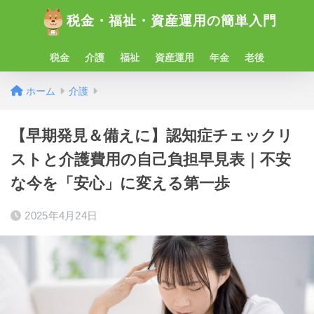
税金・福祉・資産運用の簡単入門
税金
介護
福祉
資産運用
年金
老後
ホーム
介護
【早期発見＆備えに】認知症チェックリ
ストと介護費用の自己負担早見表｜不安
な今を「安心」に変える第一歩
2025年4月24日