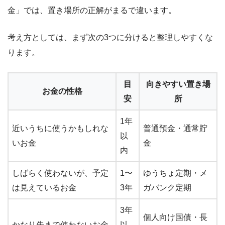
金」では、置き場所の正解がまるで違います。
考え方としては、まず次の3つに分けると整理しやすくな
ります。
目
向きやすい置き場
お金の性格
安
所
1年
近いうちに使うかもしれな
普通預金・通常貯
以
いお金
金
内
しばらく使わないが、予定
1〜
ゆうちょ定期・メ
は見えているお金
3年
ガバンク定期
3年
個人向け国債・長
かなり先まで使わないお金
以