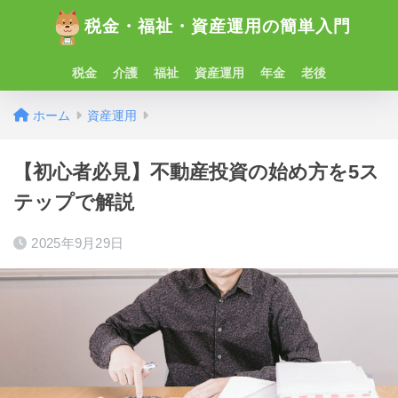
税金・福祉・資産運用の簡単入門
税金
介護
福祉
資産運用
年金
老後
ホーム
資産運用
【初心者必見】不動産投資の始め方を5ス
テップで解説
2025年9月29日