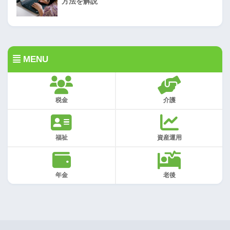
方法を解説
MENU
税金
介護
福祉
資産運用
年金
老後