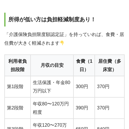
所得が低い方は負担軽減制度あり！
「介護保険負担限度額認定証」を持っていれば、食費・居
住費が大きく軽減されます
利用者負
食費（1
居住費（多
月収の目安
担段階
日）
床室）
生活保護・年金80
第1段階
300円
370円
万円以下
年収80〜120万円
第2段階
390円
370円
程度
年収120〜270万