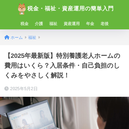
税金・福祉・資産運用の簡単入門
税金
介護
福祉
資産運用
年金
老後
ホーム
福祉
【2025年最新版】特別養護老人ホームの
費用はいくら？入居条件・自己負担のし
くみをやさしく解説！
2025年5月2日